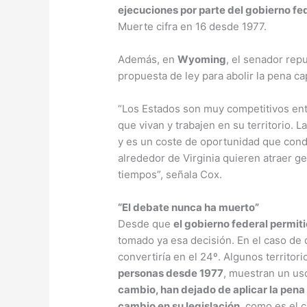
ejecuciones por parte del gobierno fe
Muerte cifra en 16 desde 1977.
Además, en
Wyoming
, el senador rep
propuesta de ley para abolir la pena ca
“Los Estados son muy competitivos ent
que vivan y trabajen en su territorio.
y es un coste de oportunidad que con
alrededor de Virginia quieren atraer ge
tiempos”, señala Cox.
“El debate nunca ha muerto”
Desde que
el gobierno federal permiti
tomado ya esa decisión. En el caso de
convertiría en el 24º. Algunos territor
personas desde 1977
, muestran un us
cambio, han dejado de aplicar la pena 
cambio en su legislación
, como es el 