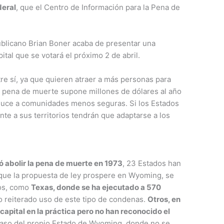
deral
, que el Centro de Información para la Pena de
ublicano Brian Boner acaba de presentar una
pital que se votará el próximo 2 de abril.
re sí, ya que quieren atraer a más personas para
 La pena de muerte supone millones de dólares al año
duce a comunidades menos seguras. Si los Estados
nte a sus territorios tendrán que adaptarse a los
ó abolir la pena de muerte en 1973
, 23 Estados han
 que la propuesta de ley prospere en Wyoming, se
ios, como
Texas, donde se ha ejecutado a 570
o reiterado uso de este tipo de condenas.
Otros, en
capital en la práctica pero no han reconocido el
caso del propio Estado de Wyoming, donde no se