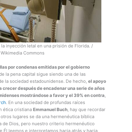
la inyección letal en una prisión de Florida. /
a, Wikimedia Commons
llas por condenas emitidas por el gobierno
a de la pena capital sigue siendo una de las
 de la sociedad estadounidense. De hecho,
el apoyo
 a crecer después de encadenar una serie de años
unidenses mostrándose a favor y el 39% en contra
,
rch
. En una sociedad de profundas raíces
n ética cristiana
Emmanuel Buch
, hay que recordar
otros lugares se da una hermenéutica bíblica
ra de Dios, pero nuestro criterio hermenéutico
 Él leemos e interpretamos hacia atrás y hacia